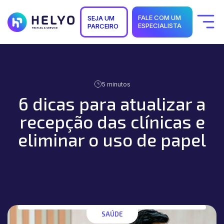
FALE COM UM
SEJA UM
ESPECIALISTA
PARCEIRO
Quem Somos
Soluções
Segmentos
Suporte
Carreiras
5 minutos
Blog
6 dicas para atualizar a
recepção das clínicas e
eliminar o uso de papel
SAÚDE