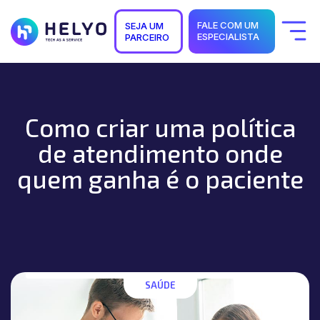
FALE COM UM
SEJA UM
ESPECIALISTA
PARCEIRO
Quem Somos
Soluções
Segmentos
Suporte
Como criar uma política
Carreiras
Blog
de atendimento onde
quem ganha é o paciente
SAÚDE