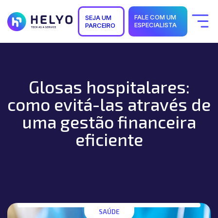
FALE COM UM
SEJA UM
ESPECIALISTA
PARCEIRO
Quem Somos
Soluções
Segmentos
Suporte
Glosas hospitalares:
Carreiras
Blog
como evitá-las através de
uma gestão financeira
eficiente
SAÚDE