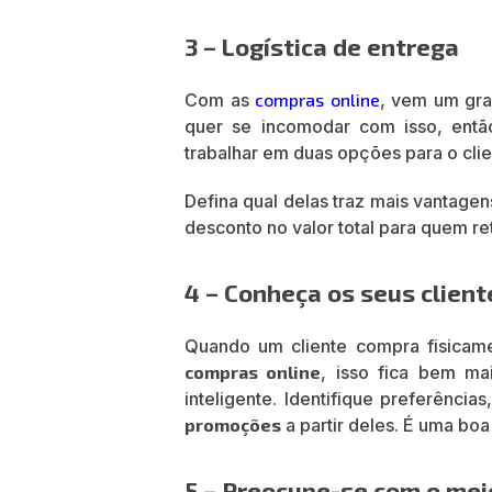
3 – Logística de entrega
Com as
compras online
, vem um gra
quer se incomodar com isso, en
trabalhar em duas opções para o cli
Defina qual delas traz mais vantage
desconto no valor total para quem reti
4 – Conheça os seus client
Quando um cliente compra fisicament
compras online
, isso fica bem ma
inteligente. Identifique preferências
promoções
a partir deles. É uma bo
5 – Preocupe-se com o me