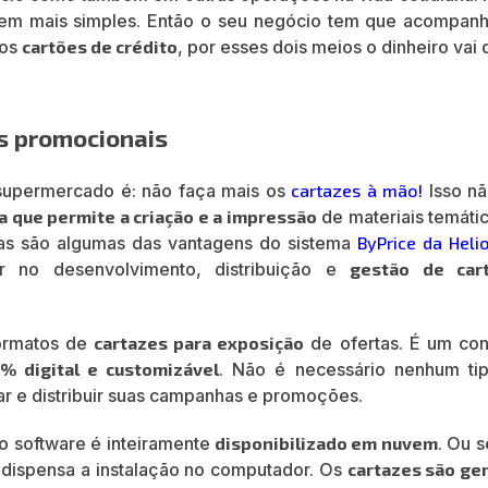
 bem mais simples. Então o seu negócio tem que acompanh
 os
cartões de crédito
, por esses dois meios o dinheiro vai 
s promocionais
 supermercado é: não faça mais os
cartazes à mão!
Isso nã
 que permite a criação e a impressão
de materiais temátic
sas são algumas das vantagens do sistema
ByPrice da Helio
 no desenvolvimento, distribuição e
gestão de car
formatos de
cartazes para exposição
de ofertas. É um con
0% digital e customizável
. Não é necessário nenhum ti
ar e distribuir suas campanhas e promoções.
, o software é inteiramente
disponibilizado em nuvem
. Ou s
e dispensa a instalação no computador. Os
cartazes são ge