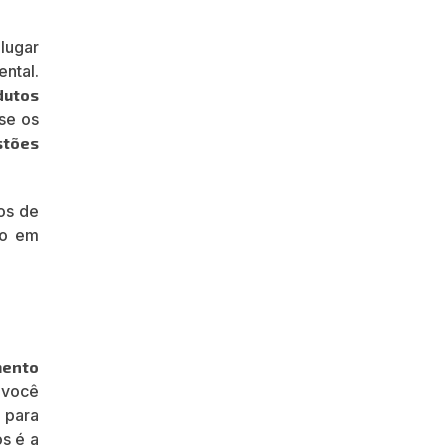
lugar
ntal.
dutos
se os
stões
tos de
ho em
mento
 você
 para
os é a