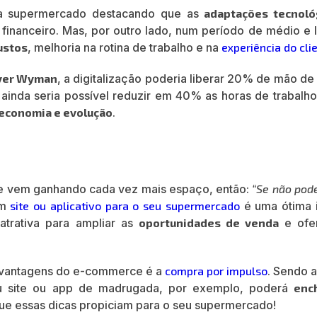
ra supermercado destacando que as
adaptações tecnoló
financeiro. Mas, por outro lado, num período de médio e 
ustos
, melhoria na rotina de trabalho e na
experiência do cli
ver Wyman
, a digitalização poderia liberar 20% de mão de
ainda seria possível reduzir em 40% as horas de trabalho.
economia e evolução
.
e vem ganhando cada vez mais espaço, então:
“Se não pod
um
site ou aplicativo para o seu supermercado
é uma ótima i
atrativa para ampliar as
oportunidades de venda
e ofe
 vantagens do e-commerce é a
compra por impulso
. Sendo 
eu site ou app de madrugada, por exemplo, poderá
enc
que essas dicas propiciam para o seu supermercado!