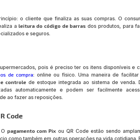
ncípio: o cliente que finaliza as suas compras. O consu
ealiza a
leitura do código de barras
dos produtos, para fa
cializados e seguros.
upermercados, pois é preciso ter os itens disponíveis e 
pos de compra
: online ou físico. Uma maneira de facilita
e controle
de estoque integrada ao sistema de venda. 
zadas automaticamente e podem ser facilmente acess
ade ao fazer as reposições.
QR Code
. O
pagamento com Pix
ou QR Code estão sendo ampla
ércio como também em outras operações na vida cotidiana. 