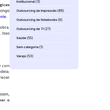
Institucional
(3)
gicas
longo
Outsourcing de Impressão
(89)
ente
.
Outsourcing de Notebooks
(6)
 obra.
Outsourcing de TI
(27)
 Isso
Saúde
(55)
Sem categoria
(1)
Varejo
(53)
e com
deia.
recer
assim,
her o