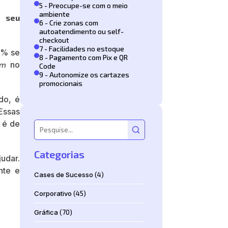
5 - Preocupe-se com o meio
ambiente
o seu
6 - Crie zonas com
autoatendimento ou self-
checkout
7 - Facilidades no estoque
59% se
8 - Pagamento com Pix e QR
om
no
Code
9 - Autonomize os cartazes
promocionais
do, é
Essas
a é de
Categorias
udar.
nte e
Cases de Sucesso
(4)
Corporativo
(45)
Gráfica
(70)