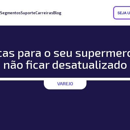
Segmentos
Suporte
Carreiras
Blog
SEJA 
icas para o seu supermer
não ficar desatualizado
VAREJO