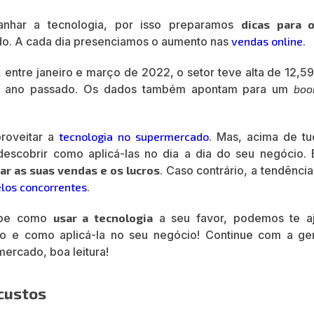
nhar a tecnologia, por isso preparamos
dicas para 
ado. A cada dia presenciamos o aumento nas
vendas online
.
, entre janeiro e março de 2022, o setor teve alta de 12,
 ano passado. Os dados também apontam para um
bo
roveitar a
tecnologia no supermercado
. Mas, acima de tu
escobrir como aplicá-las no dia a dia do seu negócio. 
r as suas vendas e os lucros
. Caso contrário, a tendênci
elos concorrentes
.
sabe como
usar a tecnologia
a seu favor, podemos te aj
ão e como aplicá-la no seu negócio! Continue com a ge
mercado, boa leitura!
 custos