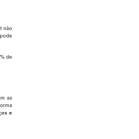
t não
 pode
5% de
om as
orma
ços e