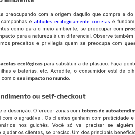
se preocupando com a origem daquilo que compra e do 
em campanhas e
atitudes ecologicamente corretas
é fundame
ientes como para o meio ambiente, se preocupar com
pro
impacto para a natureza é um diferencial. Observe também 
mos preceitos e privilegia quem se preocupa com
que
sacolas ecológicas
para substituir a de plástico. Faça pon
ilhas e baterias, etc. Acredite, o consumidor está de ol
m com o
seu impacto no mundo
.
endimento ou self-checkout
de e descrição. Oferecer zonas com
totens de autoatendi
l com o agradável. Os clientes ganham com praticidade e
nários nos guichês. Você só vai precisar se alguém
 ajudar os clientes, se preciso. Um dos principais benefíci