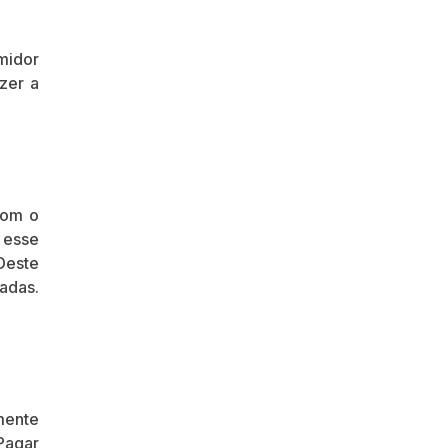
midor
zer a
com o
r esse
Deste
adas.
mente
Pagar