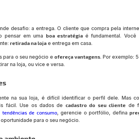
nde desafio: a entrega. O cliente que compra pela interne
tão pensar em uma
boa estratégia
é fundamental. Você
ente:
retirada na loja
e entrega em casa.
ns para o seu negócio e
ofereça vantagens
. Por exemplo: 
rar na loja, ou vice e versa.
es
e na sua loja, é difícil identificar o perfil dele. Mas c
is fácil. Use os dados de
cadastro do seu cliente
de f
,
tendências de consumo
, gerencie o portfólio, defina
pre
a oportunidade para o seu negócio.
io ambiente