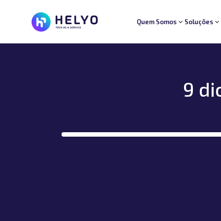
Quem Somos
Soluções
Quem Somos
Soluções
Segmentos
Suporte
Carreiras
Blog
9 d