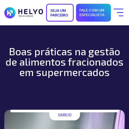
FALE COM UM
SEJA UM
ESPECIALISTA
PARCEIRO
Quem Somos
Soluções
Segmentos
Suporte
Boas práticas na gestão
Carreiras
Blog
de alimentos fracionados
em supermercados
VAREJO