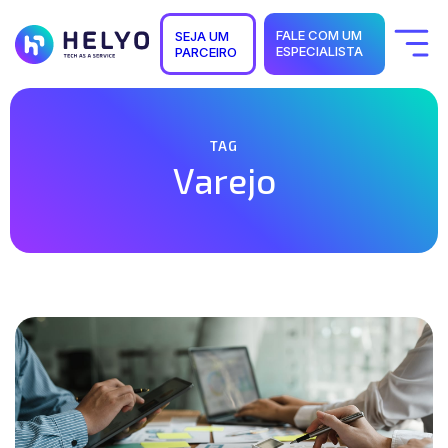
FALE COM UM
SEJA UM
ESPECIALISTA
PARCEIRO
Quem Somos
Soluções
Segmentos
Suporte
TAG
Carreiras
Varejo
Blog