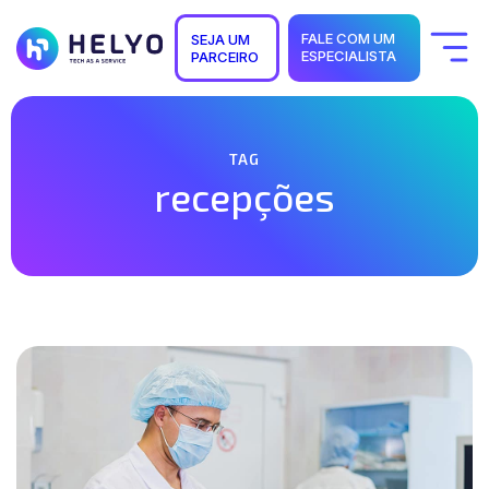
FALE COM UM
SEJA UM
ESPECIALISTA
PARCEIRO
Quem Somos
Soluções
Segmentos
Suporte
TAG
Carreiras
recepções
Blog