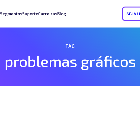
Segmentos
Suporte
Carreiras
Blog
SEJA 
TAG
problemas gráficos