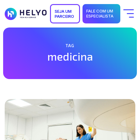
FALE COM UM
SEJA UM
ESPECIALISTA
PARCEIRO
Quem Somos
Soluções
Segmentos
Suporte
TAG
Carreiras
medicina
Blog