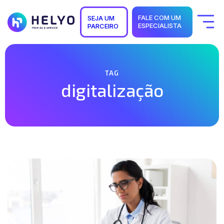
FALE COM UM
SEJA UM
ESPECIALISTA
PARCEIRO
Quem Somos
Soluções
Segmentos
Suporte
TAG
Carreiras
digitalização
Blog