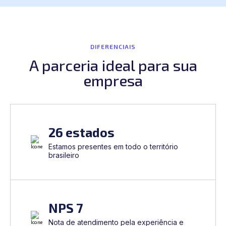
Atualização tecnológica constante
Tenha acesso a equipamentos com tecnologia de
ponta, que trazem maior rentabilidade financeira através
da economia de energia e insumos.
Falar com especialista
DIFERENCIAIS
A parceria ideal para sua
empresa
26 estados
Estamos presentes em todo o território
brasileiro
NPS 7
Nota de atendimento pela experiência e