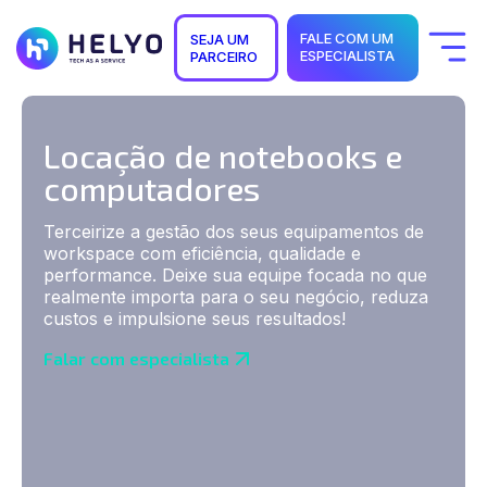
FALE COM UM
SEJA UM
ESPECIALISTA
PARCEIRO
Quem Somos
Soluções
Segmentos
Locação de notebooks e
Suporte
computadores
Carreiras
Blog
Terceirize a gestão dos seus equipamentos de
workspace com eficiência, qualidade e
performance. Deixe sua equipe focada no que
realmente importa para o seu negócio, reduza
custos e impulsione seus resultados!
Falar com especialista