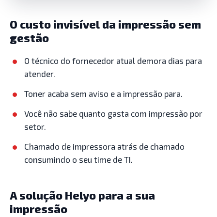
Impressão que não para a
O custo invisível da impressão sem
sua operação.
gestão
Outsourcing de impressão para
O técnico do fornecedor atual demora dias para
empresas, com o menor SLA do Brasil,
atender.
atendimento nacional, reposição de
suprimentos personalizada e gestão por
Toner acaba sem aviso e a impressão para.
setor com o HG360.
Você não sabe quanto gasta com impressão por
setor.
Solicitar diagnóstico gratuito
Chamado de impressora atrás de chamado
consumindo o seu time de TI.
A solução Helyo para a sua
impressão