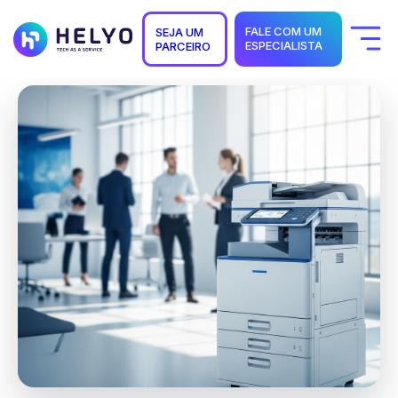
FALE COM UM
SEJA UM
ESPECIALISTA
PARCEIRO
Quem Somos
Soluções
Segmentos
Suporte
Carreiras
Blog