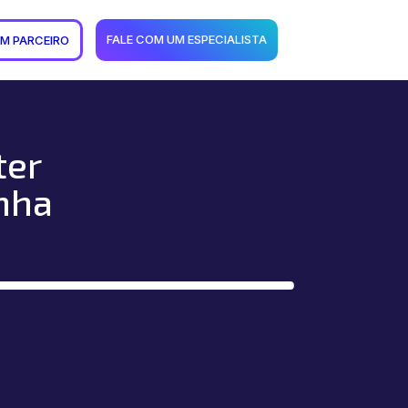
FALE COM UM ESPECIALISTA
UM PARCEIRO
ter
nha