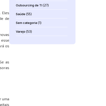
Outsourcing de TI
(27)
 Eles
Saúde
(55)
de de
Sem categoria
(1)
Varejo
(53)
novas
e esse
ará os
Se as
soras
er uma
gitais