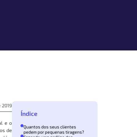
e 2019
Índice
al e o
Quantos dos seus clientes
ios de
pedem por pequenas tiragens?