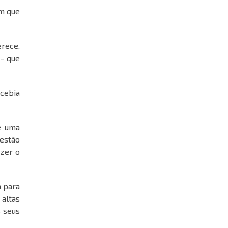
om que
rece,
– que
cebia
é uma
 estão
azer o
a para
altas
s seus