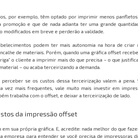
os, por exemplo, têm optado por imprimir menos panfletos.
 promoção e que de nada adianta ter uma grande quantida
o modificados em breve e perderão a validade.
abelecimentos podem ter mais autonomia na hora de criar 
ncalhe de materiais. Porém, quando uma gráfica offset receb
iga” o cliente a imprimir mais do que precisa – o que justific
material – ou acaba terceirizando a demanda.
et perceber se os
custos
dessa terceirização valem a pena. 
 vez mais frequentes, vale muito mais investir em impres
m trabalha com o offset, e deixar a terceirização de lado.
stos da impressão offset
 em sua própria gráfica. E, acredite: nada melhor do que faz
sua empresa para entender se você precisa de impressoras di