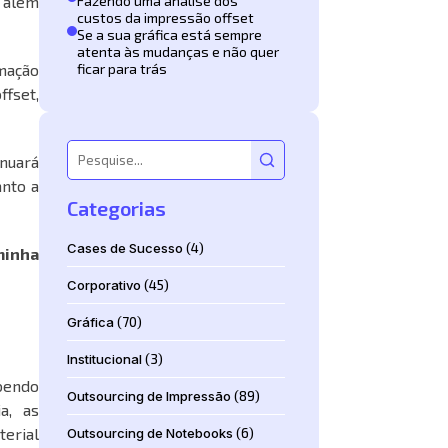
 além
Fazendo uma análise dos
custos da impressão offset
Se a sua gráfica está sempre
atenta às mudanças e não quer
mação
ficar para trás
ffset,
nuará
nto a
Categorias
Cases de Sucesso
(4)
minha
Corporativo
(45)
Gráfica
(70)
Institucional
(3)
ebendo
Outsourcing de Impressão
(89)
a, as
erial
Outsourcing de Notebooks
(6)