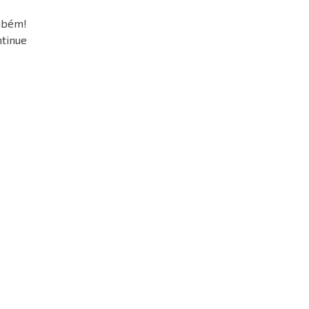
ambém!
tinue