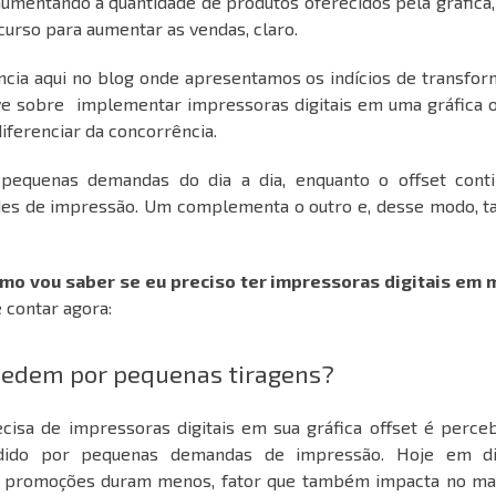
mentando a quantidade de produtos oferecidos pela gráfica,
curso para aumentar as vendas, claro.
ncia aqui no blog
onde apresentamos os indícios de transfor
ve sobre implementar impressoras digitais em uma gráfica o
iferenciar da concorrência.
 pequenas demandas do dia a dia, enquanto o offset conti
des de impressão. Um complementa o outro e, desse modo, ta
mo vou saber se eu preciso ter impressoras digitais em 
e contar agora:
 pedem por pequenas tiragens?
cisa de impressoras digitais em sua gráfica offset é perc
dido por pequenas demandas de impressão. Hoje em di
s promoções duram menos, fator que também impacta no mat