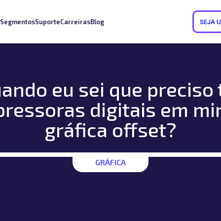
Segmentos
Suporte
Carreiras
Blog
SEJA 
ando eu sei que preciso 
pressoras digitais em mi
gráfica offset?
GRÁFICA