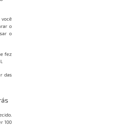
o você
rar o
sar o
ue fez
l.
r das
rás
ecido.
er 100