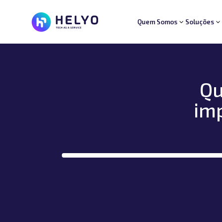
Quem Somos
Soluções
Quem Somos
Soluções
Segmentos
Suporte
Qu
Carreiras
Blog
im