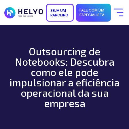
FALE COM UM
SEJA UM
ESPECIALISTA
PARCEIRO
Quem Somos
Soluções
Segmentos
Suporte
Carreiras
Outsourcing de
Blog
Notebooks: Descubra
como ele pode
impulsionar a eficiência
operacional da sua
empresa