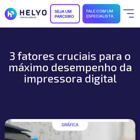
FALE COM UM
SEJA UM
ESPECIALISTA
PARCEIRO
Quem Somos
Soluções
Segmentos
Suporte
3 fatores cruciais para o
Carreiras
Blog
máximo desempenho da
impressora digital
GRÁFICA