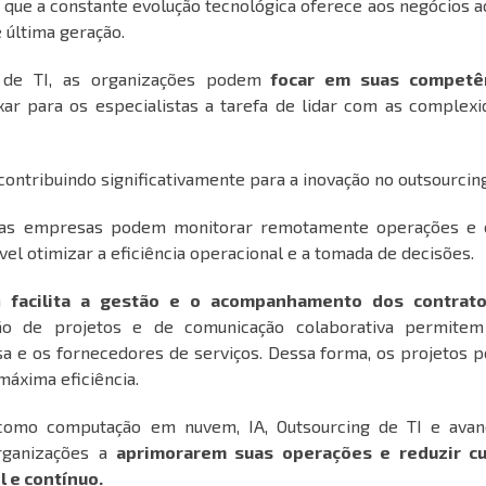
 que a constante evolução tecnológica oferece aos negócios 
 última geração.
s de TI, as organizações podem
focar em suas competê
xar para os especialistas a tarefa de lidar com as complex
 contribuindo significativamente para a inovação no outsourcin
s, as empresas podem monitorar remotamente operações e 
vel otimizar a eficiência operacional e a tomada de decisões.
m
facilita a gestão e o acompanhamento dos contrat
o de projetos e de comunicação colaborativa permite
sa e os fornecedores de serviços. Dessa forma, os projetos
máxima eficiência.
 como computação em nuvem, IA, Outsourcing de TI e avan
rganizações a
aprimorarem suas operações e reduzir c
 e contínuo.