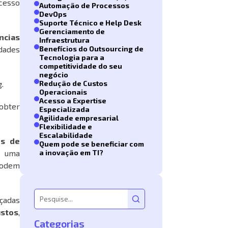
acesso
Automação de Processos
DevOps
Suporte Técnico e Help Desk
Gerenciamento de
ncias
Infraestrutura
idades
Benefícios do Outsourcing de
Tecnologia para a
competitividade do seu
negócio
g.
Redução de Custos
Operacionais
Acesso a Expertise
obter
Especializada
Agilidade empresarial
Flexibilidade e
Escalabilidade
os de
Quem pode se beneficiar com
m uma
a inovação em TI?
 podem
çadas
ustos
,
Categorias