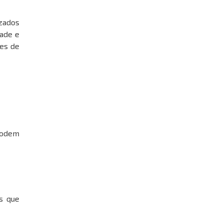
izados
dade e
des de
podem
s que