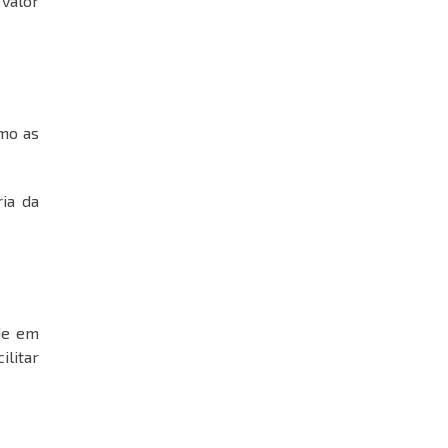
 valor
omo as
ia da
de em
ilitar