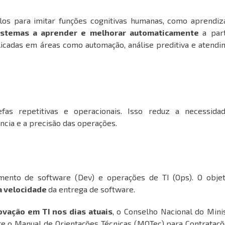
os para imitar funções cognitivas humanas, como aprendiz
sistemas a aprender e melhorar automaticamente
a par
plicadas em áreas como automação, análise preditiva e atend
efas repetitivas e operacionais. Isso reduz a necessida
ncia e a precisão das operações.
ento de software (Dev) e operações de TI (Ops). O objet
 a velocidade
da entrega de software.
ovação em TI nos dias atuais
, o Conselho Nacional do Mini
te o
Manual de Orientações Técnicas (MOTec) para Contrataç