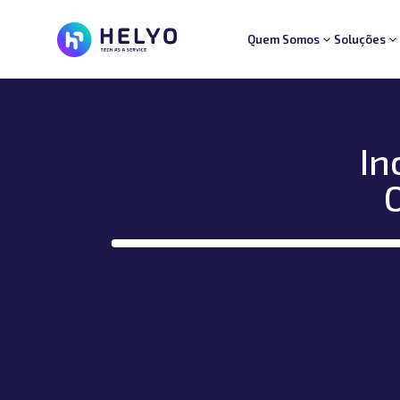
Quem Somos
Soluções
Quem Somos
Soluções
Segmentos
Suporte
In
Carreiras
Blog