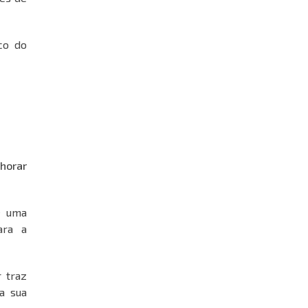
co do
lhorar
é uma
ara a
 traz
a sua