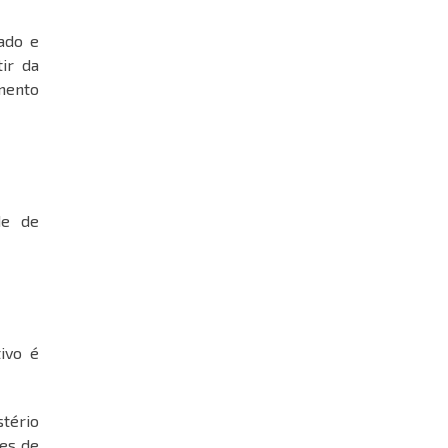
ado e
tir da
imento
de de
ivo é
stério
ões de