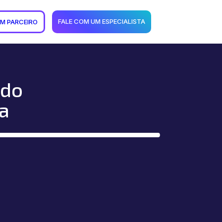
FALE COM UM ESPECIALISTA
UM PARCEIRO
 do
a