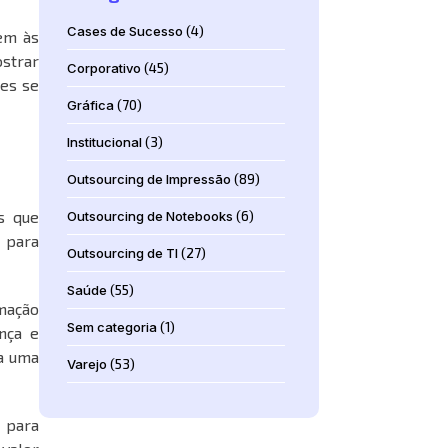
Cases de Sucesso
(4)
em às
strar
Corporativo
(45)
es se
Gráfica
(70)
Institucional
(3)
Outsourcing de Impressão
(89)
s que
Outsourcing de Notebooks
(6)
 para
Outsourcing de TI
(27)
Saúde
(55)
omação
Sem categoria
(1)
nça e
a uma
Varejo
(53)
 para