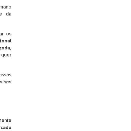
umano
te da
ar os
ional
goda
,
 quer
ossos
minho
mente
rcado