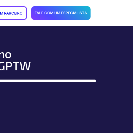
FALE COM UM ESPECIALISTA
UM PARCEIRO
omo
o GPTW