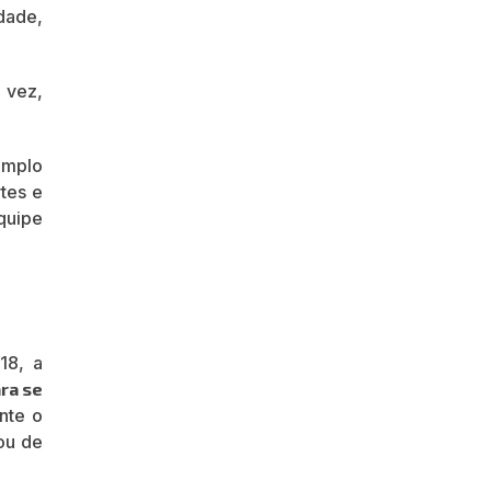
dade,
 vez,
amplo
rtes e
quipe
8, a
ra se
nte o
pou de