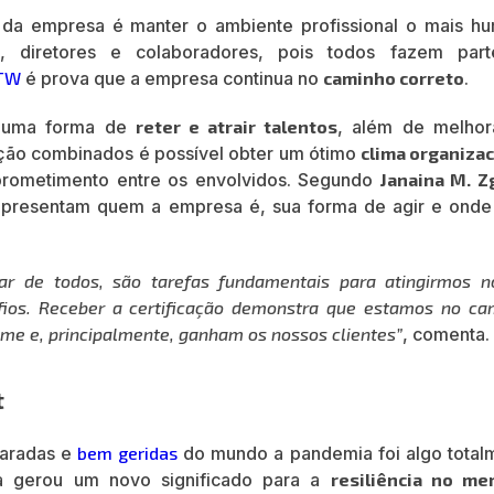
da empresa é manter o ambiente profissional o mais h
, diretores e colaboradores, pois todos fazem par
PTW
é prova que a empresa continua no
caminho correto
.
é uma forma de
reter e atrair talentos
, além de melhor
ação combinados é possível obter um ótimo
clima organizac
prometimento entre os envolvidos. Segundo
Janaina M. Z
epresentam quem a empresa é, sua forma de agir e onde
tar de todos, são tarefas fundamentais para atingirmos n
fios. Receber a certificação demonstra que estamos no ca
ime e, principalmente, ganham os nossos clientes”
, comenta.
t
aradas e
bem geridas
do mundo a pandemia foi algo total
la gerou um novo significado para a
resiliência no me