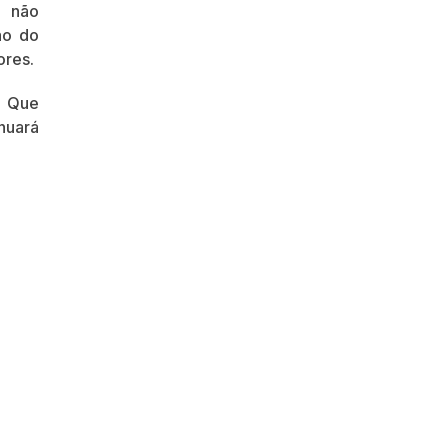
e não
ão do
ores.
. Que
inuará