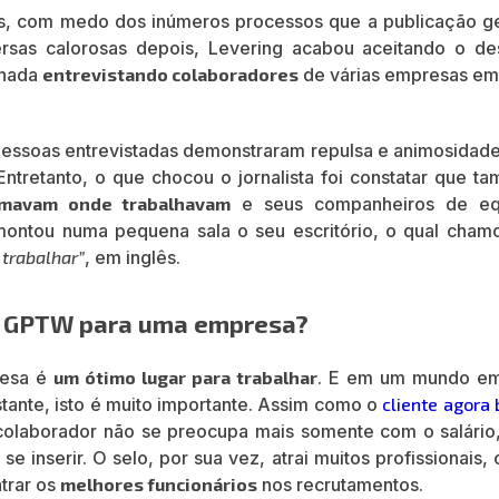
as, com medo dos inúmeros processos que a publicação ge
rsas calorosas depois, Levering acabou aceitando o des
rnada
entrevistando colaboradores
de várias empresas em
 pessoas entrevistadas demonstraram repulsa e animosidad
ntretanto, o que chocou o jornalista foi constatar que t
mavam onde trabalhavam
e seus companheiros de eq
montou numa pequena sala o seu escritório, o qual cham
 trabalhar”
, em inglês.
lo GPTW para uma empresa?
resa é
um ótimo lugar para trabalhar
. E em um mundo e
tante, isto é muito importante. Assim como o
cliente agora
colaborador não se preocupa mais somente com o salário
 inserir. O selo, por sua vez, atrai muitos profissionais,
trar os
melhores funcionários
nos recrutamentos.