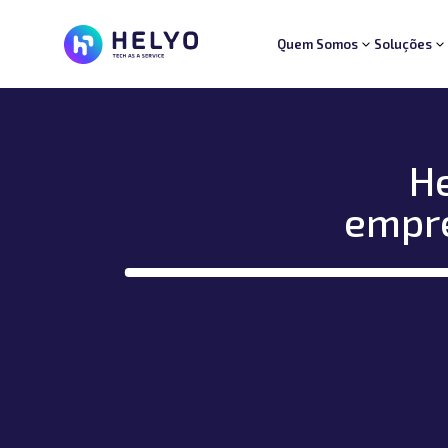
Quem Somos
Soluções
Quem Somos
Soluções
Segmentos
Suporte
He
Carreiras
Blog
empre