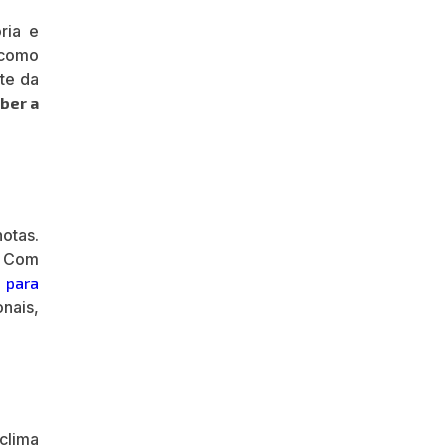
ria e
 como
te da
ber a
otas.
. Com
 para
onais,
clima