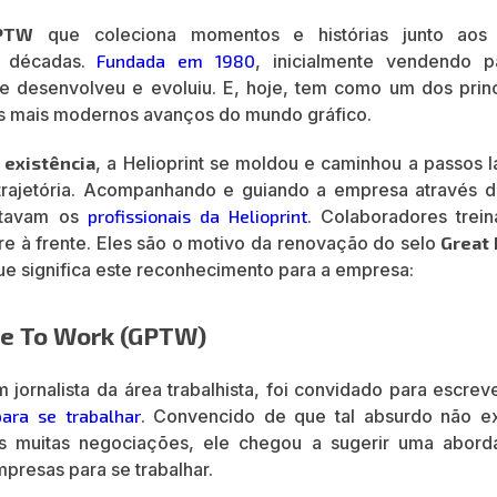
GPTW
que coleciona momentos e histórias junto aos
o décadas.
Fundada em 1980
, inicialmente vendendo p
se desenvolveu e evoluiu. E, hoje, tem como um dos princ
os mais modernos avanços do mundo gráfico.
 existência
, a Helioprint se moldou e caminhou a passos l
trajetória. Acompanhando e guiando a empresa através d
stavam os
profissionais da Helioprint
. Colaboradores trein
e à frente. Eles são o motivo da renovação do selo
Great 
ue significa este reconhecimento para a empresa:
ace To Work (GPTW)
m jornalista da área trabalhista, foi convidado para escre
ara se trabalhar
. Convencido de que tal absurdo não exi
ós muitas negociações, ele chegou a sugerir uma abor
mpresas para se trabalhar.