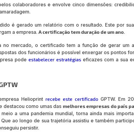
 pelos colaboradores e envolve cinco dimensões: credibili
 camaradagem.
dido é gerado um relatório com o resultado. Este por sua
ergam a empresa.
A certificação tem duração de um ano
.
 no mercado, o certificado tem a função de gerar um 
spostas dos funcionários é possível enxergar os pontos fo
empresa pode
estabelecer estratégias
eficazes com a sua e
a GPTW
empresa Helioprint
recebe este certificado
GPTW. Em 201
 se destacou como umas das
melhores empresas do país pa
 meio a uma pandemia mundial, torna ainda mais importa
. Que ao longo de sua trajetória assistiu e também partici
nseguiu persistir.