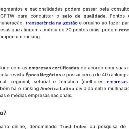
egmentos e nacionalidades podem passar pela consulto
da GPTW para conquistar o
selo de qualidade
. Pontos
emuneração,
transparência na gestão
e orgulho ao fazer par
presas que atingem a média de 70 pontos mais, podem
rece
 compõe um ranking.
nking com as
empresas certificadas
de acordo com suas n
pela revista
Época Negócios
e possui cerca de 40 rankings
ional, regional, setorial e temática (melhores
empresas
mbém há o ranking
América Latina
dividido entre multinaci
as e médias empresas nacionais.
do?
nário online, denominado
Trust Index
ou pesquisa de 