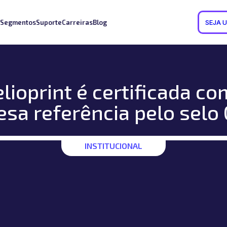
Segmentos
Suporte
Carreiras
Blog
SEJA 
lioprint é certificada c
sa referência pelo sel
INSTITUCIONAL