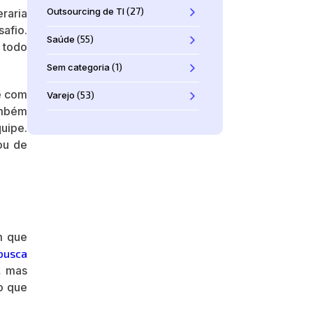
Outsourcing de TI
(27)
raria
afio.
Saúde
(55)
 todo
Sem categoria
(1)
e com
Varejo
(53)
ambém
uipe.
ou de
m que
 busca
, mas
 o que