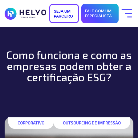
FALE COM UM
SEJA UM
ESPECIALISTA
PARCEIRO
Quem Somos
Soluções
Segmentos
Suporte
Como funciona e como as
Carreiras
Blog
empresas podem obter a
certificação ESG?
CORPORATIVO
OUTSOURCING DE IMPRESSÃO