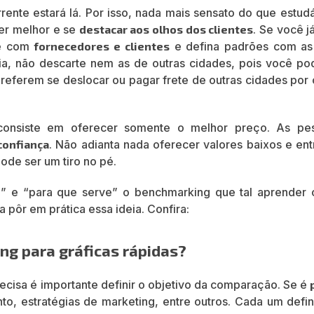
nte estará lá. Por isso, nada mais sensato do que estudá
er melhor e se
destacar aos olhos dos clientes
. Se você j
se com
fornecedores e clientes
e defina padrões com as
cia, não descarte nem as de outras cidades, pois você po
referem se deslocar ou pagar frete de outras cidades por 
consiste em oferecer somente o melhor preço. As pe
confiança
. Não adianta nada oferecer valores baixos e ent
ode ser um tiro no pé.
” e “para que serve” o benchmarking que tal aprender
pôr em prática essa ideia. Confira:
ng para gráficas rápidas?
ecisa é importante definir o objetivo da comparação. Se é
nto, estratégias de marketing, entre outros. Cada um defi