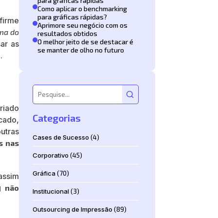
para gráficas rápidas
Como aplicar o benchmarking
para gráficas rápidas?
firme
Aprimore seu negócio com os
ma do
resultados obtidos
O melhor jeito de se destacar é
sar as
se manter de olho no futuro
o.
criado
Categorias
cado,
utras
Cases de Sucesso
(4)
s nas
Corporativo
(45)
Gráfica
(70)
assim
ng
não
Institucional
(3)
Outsourcing de Impressão
(89)