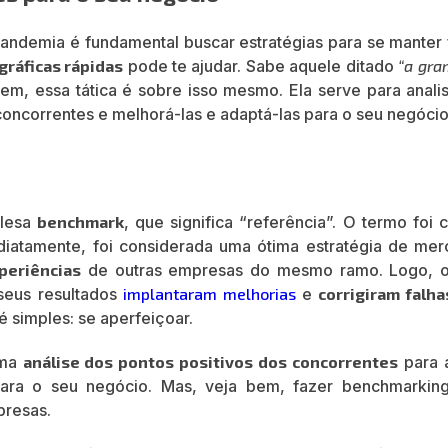
ndemia é fundamental buscar estratégias para se manter 
ráficas rápidas
pode te ajudar. Sabe aquele ditado
“a gra
bem, essa tática é sobre isso mesmo. Ela serve para anali
concorrentes e melhorá-las e adaptá-las para o seu negóci
glesa
benchmark
, que significa “referência”. O termo foi 
iatamente, foi considerada uma ótima estratégia de mer
periências
de outras empresas do mesmo ramo. Logo, o
seus resultados
implantaram melhorias
e
corrigiram falha
 é simples: se aperfeiçoar.
uma
análise dos pontos positivos dos concorrentes
para 
para o seu negócio. Mas, veja bem, fazer benchmarki
presas.