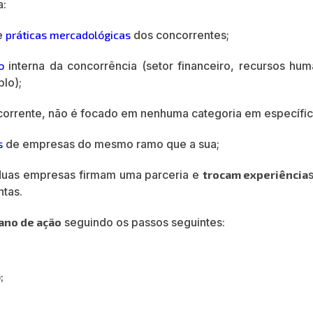
a:
 e
práticas mercadológicas
dos concorrentes;
o
interna da concorrência (setor financeiro, recursos hum
lo);
ncorrente, não é focado em nenhuma categoria em específic
s
de empresas do mesmo ramo que a sua;
 duas empresas firmam uma parceria e
trocam experiência
ntas.
ano de ação
seguindo os passos seguintes:
;