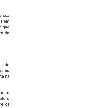
a sua
as em
a que
re de
ar de
o ramo
ta na
ara o
ade
é
re os