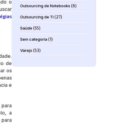
ndo o
Outsourcing de Notebooks
(6)
uscar
tégias
Outsourcing de TI
(27)
Saúde
(55)
Sem categoria
(1)
Varejo
(53)
dade.
io de
sar os
penas
ncia e
 para
lo, a
 para