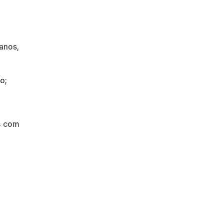
anos,
o;
s com