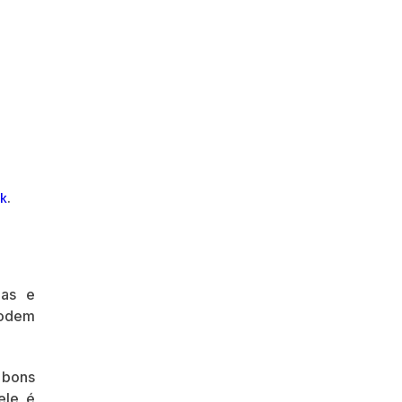
nk
.
ias e
odem
 bons
ele é