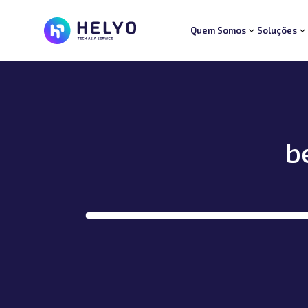
Quem Somos
Soluções
Quem Somos
Soluções
Segmentos
Suporte
Carreiras
Blog
b