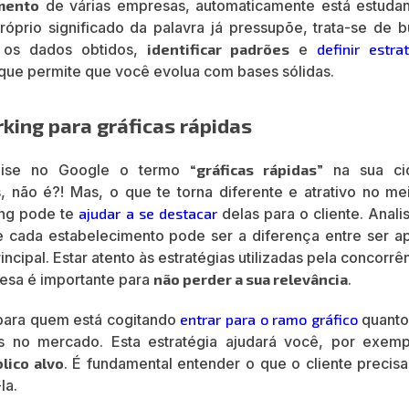
mento
de várias empresas, automaticamente está estuda
rio significado da palavra já pressupõe, trata-se de b
r os dados obtidos,
identificar padrões
e
definir estra
 que permite que você evolua com bases sólidas.
king para gráficas rápidas
quise no Google o termo
“gráficas rápidas”
na sua ci
 não é?! Mas, o que te torna diferente e atrativo no me
ing pode te
ajudar a se destacar
delas para o cliente. Anali
 cada estabelecimento pode ser a diferença entre ser a
ncipal. Estar atento às estratégias utilizadas pela concorrê
esa é importante para
não perder a sua relevância
.
para quem está cogitando
entrar para o ramo gráfico
quanto
s no mercado. Esta estratégia ajudará você, por exemp
lico alvo
. É fundamental entender o que o cliente precisa
la.