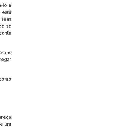
-lo e
á está
 suas
de se
conta
ssoas
regar
 como
preço
ne um