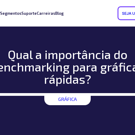
Segmentos
Suporte
Carreiras
Blog
SEJA 
Qual a importância do
enchmarking para gráfic
rápidas?
GRÁFICA