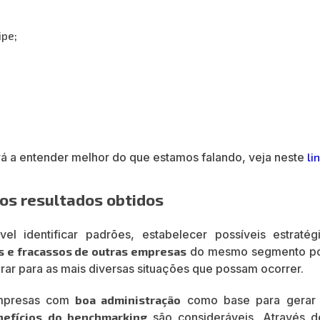
ipe;
á a entender melhor do que estamos falando, veja neste
li
os resultados obtidos
l identificar padrões, estabelecer possíveis estratég
os e fracassos de outras empresas
do mesmo segmento p
rar para as mais diversas situações que possam ocorrer.
empresas com
boa administração
como base para gerar
nefícios do benchmarking
são consideráveis. Através d