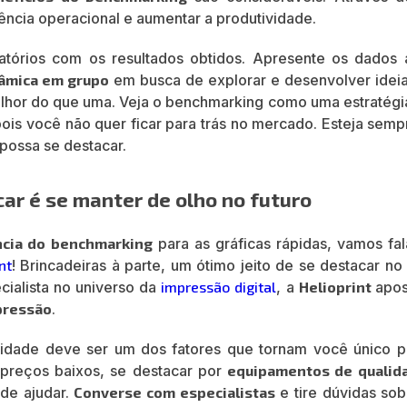
iência operacional e aumentar a produtividade.
latórios com os resultados obtidos. Apresente os dados 
âmica em grupo
em busca de explorar e desenvolver idei
lhor do que uma. Veja o benchmarking como uma estratégi
ois você não quer ficar para trás no mercado. Esteja semp
possa se destacar.
car é se manter de olho no futuro
ncia do benchmarking
para as gráficas rápidas, vamos fal
nt
! Brincadeiras à parte, um ótimo jeito de se destacar n
cialista no universo da
impressão digital
, a
Helioprint
apos
pressão
.
idade deve ser um dos fatores que tornam você único p
preços baixos, se destacar por
equipamentos de qualid
de ajudar.
Converse com especialistas
e tire dúvidas sob