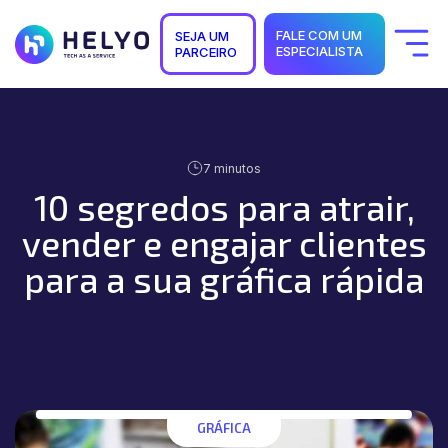
FALE COM UM
SEJA UM
ESPECIALISTA
PARCEIRO
Quem Somos
Soluções
Segmentos
Suporte
Carreiras
7 minutos
Blog
10 segredos para atrair,
vender e engajar clientes
para a sua gráfica rápida
GRÁFICA