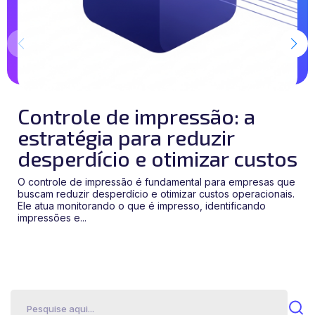
Controle de impressão: a
U
estratégia para reduzir
m
desperdício e otimizar custos
d
m
O controle de impressão é fundamental para empresas que
buscam reduzir desperdício e otimizar custos operacionais.
Imp
Ele atua monitorando o que é impresso, identificando
MPS
impressões e...
ver
máqu